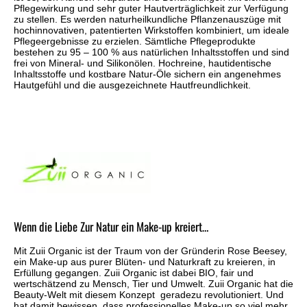
Pflegewirkung und sehr guter Hautverträglichkeit zur Verfügung
zu stellen. Es werden naturheilkundliche Pflanzenauszüge mit
hochinnovativen, patentierten Wirkstoffen kombiniert, um ideale
Pflegeergebnisse zu erzielen. Sämtliche Pflegeprodukte
bestehen zu 95 – 100 % aus natürlichen Inhaltsstoffen und sind
frei von Mineral- und Silikonölen. Hochreine, hautidentische
Inhaltsstoffe und kostbare Natur-Öle sichern ein angenehmes
Hautgefühl und die ausgezeichnete Hautfreundlichkeit.
Wenn die Liebe Zur Natur ein Make-up kreiert…
Mit Zuii Organic ist der Traum von der Gründerin Rose Beesey,
ein Make-up aus purer Blüten- und Naturkraft zu kreieren, in
Erfüllung gegangen. Zuii Organic ist dabei BIO, fair und
wertschätzend zu Mensch, Tier und Umwelt. Zuii Organic hat die
Beauty-Welt mit diesem Konzept geradezu revolutioniert. Und
hat damit bewissen, dass professionelles Make-up so viel mehr